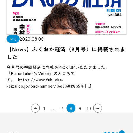
2020.08.06
blog
【News】ふくおか経済（8月号）に掲載されま
した
今月号の福岡経済に当社をPICK UPいただきました。
「Fukuokaken’s Voice」のところで
す。 https://www.fukuoka-
keizai.co.jp/backnumber/%e3%81%b5% […]
投
1
…
7
8
9
10
稿
の