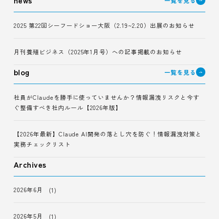
news
一覧を見る
ペ
2025 第22回シーフードショー大阪（2.19~2.20）出展のお知らせ
ー
ジ
月刊養殖ビジネス（2025年1月号）への記事掲載のお知らせ
送
blog
一覧を見る
り
社員がClaudeを勝手に使っていませんか？情報漏洩リスクと今す
ぐ整備すべき社内ルール【2026年版】
【2026年最新】Claude AI開発の落とし穴を防ぐ！情報漏洩対策と
実務チェックリスト
Archives
2026年6月
(1)
2026年5月
(1)