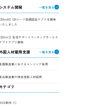
システム開発
一覧を見る
【BtoB】QRコード型顔認証アプリを開発
いたしました
【BtoC】生活サポートマッチングサービス
アプリアプリ開発
外国人材雇用支援
一覧を見る
食器製造業におけるエンジニア採用
食品製造業の特定技能人材採用
カテゴリ
WEB制作 (1)