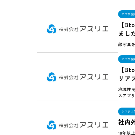
アプリ開
【B
まし
顔写真を
アプリ開
【B
リア
地域住
スアプ
システム
社内
10年以