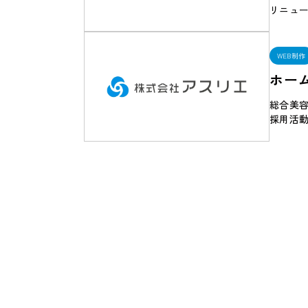
リニュ
WEB制作
ホー
総合美
採用活