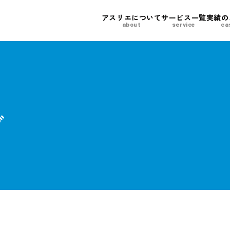
アスリエについて
サービス一覧
実績の
about
service
ca
グ