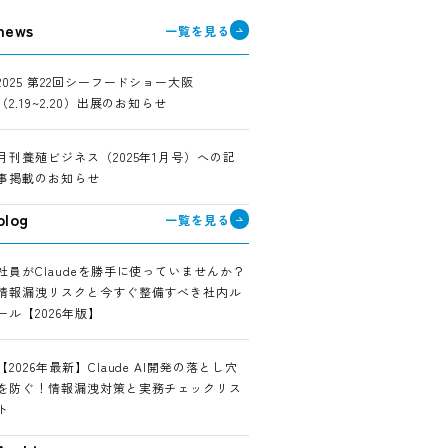
news
一覧を見る
2025 第22回シーフードショー大阪
（2.19~2.20）出展のお知らせ
月刊養殖ビジネス（2025年1月号）への記
事掲載のお知らせ
blog
一覧を見る
社員がClaudeを勝手に使っていませんか？
情報漏洩リスクと今すぐ整備すべき社内ル
ール【2026年版】
【2026年最新】Claude AI開発の落とし穴
を防ぐ！情報漏洩対策と実務チェックリス
ト