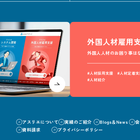
外国人材雇用
外国人人材のお困り事は
#人材採用支援 #人材定着支
#人材紹介
アスリエについて
実績のご紹介
Blogs＆News
会
資料請求
プライバシーポリシー